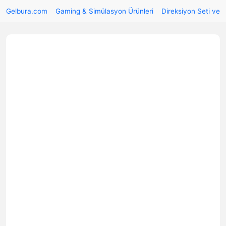
Gelbura.com
Gaming & Simülasyon Ürünleri
Direksiyon Seti ve 