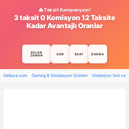
Taksit Kampanyası!
3 taksit 0 Komisyon 12 Taksite
Kadar Avantajlı Oranlar
KALAN
GÜN
SAAT
DAKIKA
ZAMAN
Gelbura.com
Gaming & Simülasyon Ürünleri
Direksiyon Seti ve 