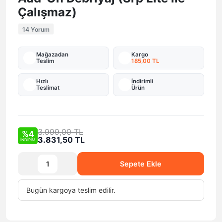
Çalışmaz)
14 Yorum
Mağazadan
Kargo
Teslim
185,00 TL
Hızlı
İndirimli
Teslimat
Ürün
3.999,00 TL
%4
3.831,50 TL
İNDİRİM
Sepete Ekle
Bugün
kargoya teslim edilir.