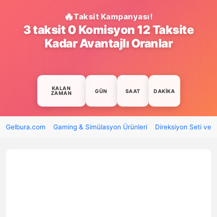
Taksit Kampanyası!
3 taksit 0 Komisyon 12 Taksite
Kadar Avantajlı Oranlar
KALAN
GÜN
SAAT
DAKIKA
ZAMAN
Gelbura.com
Gaming & Simülasyon Ürünleri
Direksiyon Seti ve 