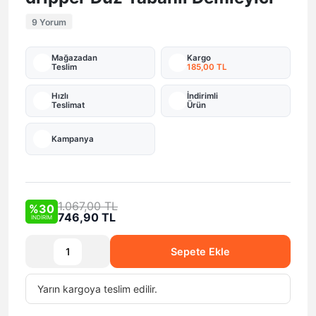
9 Yorum
Mağazadan
Kargo
Teslim
185,00 TL
Hızlı
İndirimli
Teslimat
Ürün
Kampanya
1.067,00 TL
%30
746,90 TL
İNDİRİM
Sepete Ekle
Yarın
kargoya teslim edilir.