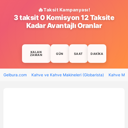
Taksit Kampanyası!
3 taksit 0 Komisyon 12 Taksite
Kadar Avantajlı Oranlar
KALAN
GÜN
SAAT
DAKIKA
ZAMAN
Gelbura.com
Kahve ve Kahve Makineleri (Globarista)
Kahve Mak