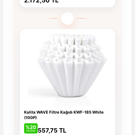
2.172,50 TL
Kalita WAVE Filtre Kağıdı KWF-185 White
(100P)
%20
557,75 TL
İNDİRİM