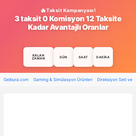
Taksit Kampanyası!
3 taksit 0 Komisyon 12 Taksite
Kadar Avantajlı Oranlar
KALAN
GÜN
SAAT
DAKIKA
ZAMAN
Gelbura.com
Gaming & Simülasyon Ürünleri
Direksiyon Seti ve 