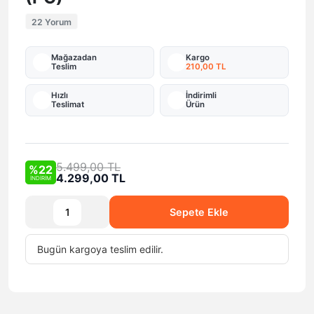
22 Yorum
Mağazadan
Kargo
Teslim
210,00 TL
Hızlı
İndirimli
Teslimat
Ürün
5.499,00 TL
%22
4.299,00 TL
İNDİRİM
Sepete Ekle
Bugün
kargoya teslim edilir.