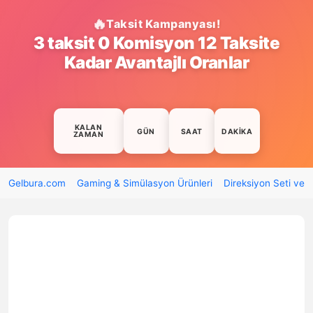
Taksit Kampanyası!
3 taksit 0 Komisyon 12 Taksite
Kadar Avantajlı Oranlar
KALAN
GÜN
SAAT
DAKIKA
ZAMAN
Gelbura.com
Gaming & Simülasyon Ürünleri
Direksiyon Seti ve 