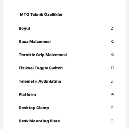
MTQ Teknik Özellikler
Boyut
216 × 166
Kasa Malzemesi
Kompozit
Throttle Grip Malzemesi
Kompozit
Fiziksel Toggle Switch
17
Telemetri Aydınlatma
Destekleni
Platform
PC
Desktop Clamp
Opsiyonel
Desk Mounting Plate
Opsiyonel