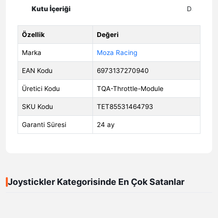
Kutu İçeriği
Data kablo
Özellik
Değeri
Marka
Moza Racing
EAN Kodu
6973137270940
Üretici Kodu
TQA-Throttle-Module
SKU Kodu
TET85531464793
Garanti Süresi
24 ay
Joystickler Kategorisinde En Çok Satanlar