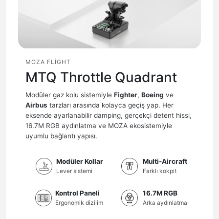
MOZA FLIGHT
MTQ Throttle Quadrant
Modüler gaz kolu sistemiyle
Fighter
,
Boeing
ve
Airbus
tarzları arasında kolayca geçiş yap. Her
eksende ayarlanabilir damping, gerçekçi detent hissi,
16.7M RGB aydınlatma ve MOZA ekosistemiyle
uyumlu bağlantı yapısı.
Modüler Kollar
Multi-Aircraft
Lever sistemi
Farklı kokpit
Kontrol Paneli
16.7M RGB
Ergonomik dizilim
Arka aydınlatma