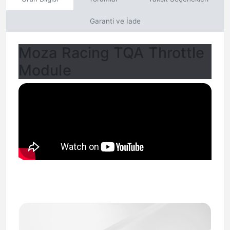
Garanti ve İade
Moza Racing TQA Throttle
Module