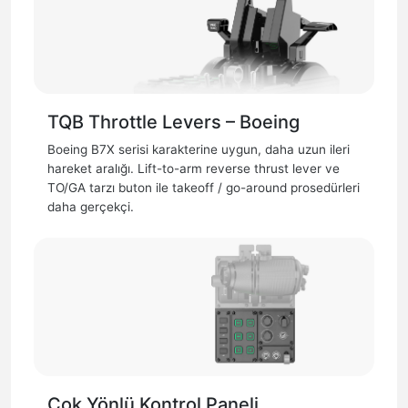
TQB Throttle Levers – Boeing
Boeing B7X serisi karakterine uygun, daha uzun ileri
hareket aralığı. Lift-to-arm reverse thrust lever ve
TO/GA tarzı buton ile takeoff / go-around prosedürleri
daha gerçekçi.
Çok Yönlü Kontrol Paneli