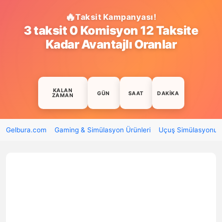
Taksit Kampanyası!
3 taksit 0 Komisyon 12 Taksite
Kadar Avantajlı Oranlar
KALAN
GÜN
SAAT
DAKIKA
ZAMAN
Gelbura.com
Gaming & Simülasyon Ürünleri
Uçuş Simülasyonu (