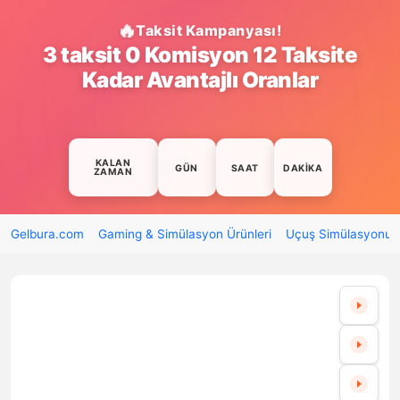
Taksit Kampanyası!
3 taksit 0 Komisyon 12 Taksite
Kadar Avantajlı Oranlar
KALAN
GÜN
SAAT
DAKIKA
ZAMAN
Gelbura.com
Gaming & Simülasyon Ürünleri
Uçuş Simülasyonu (