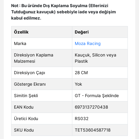
Not : Bu üründe Dış Kaplama Soyulma (Ellerinizi
Tutduğunuz kavuçuk) sebebiyle iade veya değişim
kabul edilmez.
Özellik
Değeri
Marka
Moza Racing
Direksiyon Kaplama
Kauçuk, Silicon veya
Malzemesi
Plastik
Direksiyon Çapı
28 CM
Gösterge Ekranı
Yok
Simitin Şekli
GT - Formula Şeklinde
EAN Kodu
6973137270438
Üretici Kodu
RS032
SKU Kodu
TET53604587718