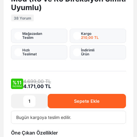
Uyumlu)
38 Yorum
Mağazadan
Kargo
Teslim
210,00 TL
Hızlı
İndirimli
Teslimat
Ürün
4.699,00 TL
%11
4.171,00 TL
İNDİRİM
Sepete Ekle
Bugün
kargoya teslim edilir.
Öne Çıkan Özellikler