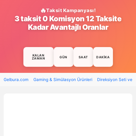
Taksit Kampanyası!
3 taksit 0 Komisyon 12 Taksite
Kadar Avantajlı Oranlar
KALAN
GÜN
SAAT
DAKIKA
ZAMAN
Gelbura.com
Gaming & Simülasyon Ürünleri
Direksiyon Seti ve 