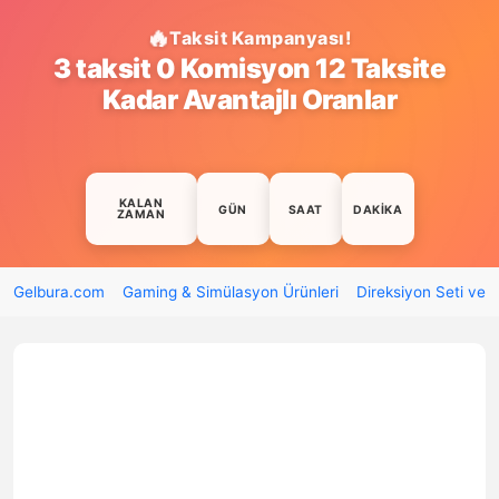
Taksit Kampanyası!
3 taksit 0 Komisyon 12 Taksite
Kadar Avantajlı Oranlar
KALAN
GÜN
SAAT
DAKIKA
ZAMAN
Gelbura.com
Gaming & Simülasyon Ürünleri
Direksiyon Seti ve 