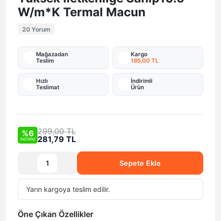
W/m*K Termal Macun
20 Yorum
Mağazadan
Kargo
Teslim
185,00 TL
Hızlı
İndirimli
Teslimat
Ürün
299,00 TL
%6
281,79 TL
İNDİRİM
Sepete Ekle
Yarın
kargoya teslim edilir.
Öne Çıkan Özellikler