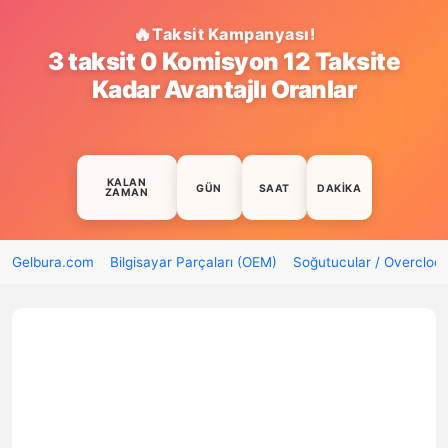
Taksit Kampanyası!
3 taksit 0 Komisyon 12 Taksite
Kadar Avantajlı Oranlar
KALAN
GÜN
SAAT
DAKIKA
ZAMAN
Gelbura.com
Bilgisayar Parçaları (OEM)
Soğutucular / Overcloc