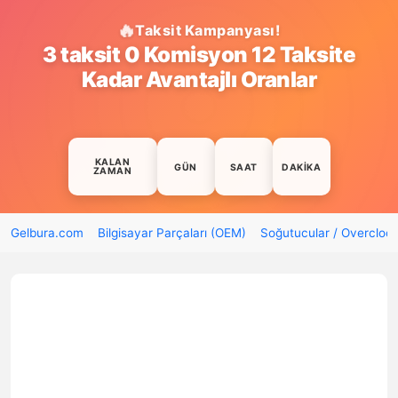
Taksit Kampanyası!
3 taksit 0 Komisyon 12 Taksite
Kadar Avantajlı Oranlar
KALAN
GÜN
SAAT
DAKIKA
ZAMAN
Gelbura.com
Bilgisayar Parçaları (OEM)
Soğutucular / Overcloc