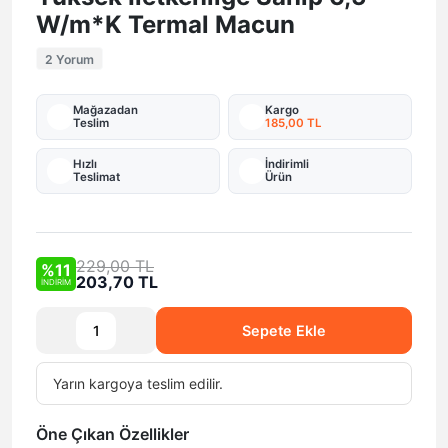
W/m*K Termal Macun
2 Yorum
Mağazadan
Kargo
Teslim
185,00 TL
Hızlı
İndirimli
Teslimat
Ürün
229,00 TL
%11
203,70 TL
İNDİRİM
Sepete Ekle
Yarın
kargoya teslim edilir.
Öne Çıkan Özellikler