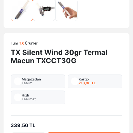
Tüm
TX
Ürünleri
TX Silent Wind 30gr Termal
Macun TXCCT30G
Mağazadan
Kargo
Teslim
210,00 TL
Hızlı
Teslimat
339,50 TL