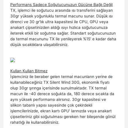
Performans Sadece Soğutucunuzun Gücüne Bağlı Değil
TX, işlemci ile soğutucu arasında ısı transferini sağlayan
30gr yüksek yoğunluklu termal macunu sunar. Düşük ısı
direnci ve 30 gr'lık ultra kapasitesi ile CPU, GPU veya
anakart çipsetinizden aldığı ısıyı hızlıca soğutucunuza
ileterek etkili bir soğutma sağlar. Standart soğutucunuzun
da termal macununu TX ile yenileyerek %15' e kadar daha
düşük sıcaklıklara ulaşabilirsiniz.
Kullan Kullan Bitmez
İşlemciniz ile beraber gelen termal macunların yerine de
kullanabileceğiniz TX Silent Wind 30G, ekonomik fiyatı
olup 30gr şırınga içerisinde sunulmaktadır. TX termal
macun ile -40 derece soğukta da, 180 derece sıcakta da
aynı yüksek performansı alırsınız. 30gr kapasitesi ve
silikon tabanlı yapısı sayesinde çok çekirdekli
işlemcilerinizde, ekran kartı GPU' larınızda veya anakart
çipsetleriniz gibi soğutulması gereken her bileşende gönül
rahatlığı ile kullanabilirsiniz.