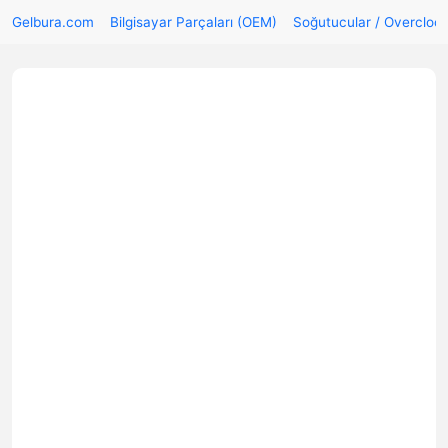
Gelbura.com
Bilgisayar Parçaları (OEM)
Soğutucular / Overcloc