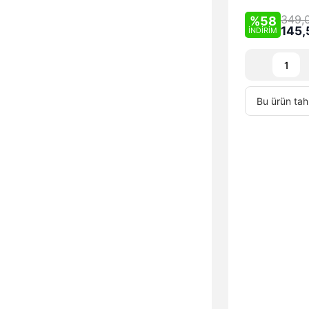
349,
%58
145,
İNDİRİM
Bu ürün tah