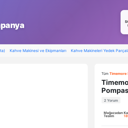
S
mpanya
ta)
Kahve Makinesi ve Ekipmanları
Kahve Makineleri Yedek Parçal
Tüm
Timemore 
Timemor
Pompas
2 Yorum
Mağazadan
Ka
Teslim
18