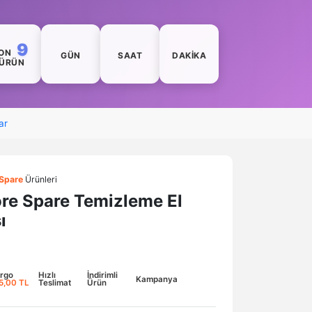
9
ON
GÜN
SAAT
DAKIKA
ÜRÜN
ar
Spare
Ürünleri
e Spare Temizleme El
ı
rgo
Hızlı
İndirimli
Kampanya
5,00 TL
Teslimat
Ürün