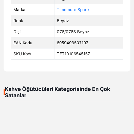
Marka
Timemore Spare
Renk
Beyaz
Dişli
078/078S Beyaz
EAN Kodu
6959493507197
SKU Kodu
TET10106545157
Kahve Öğütücüleri Kategorisinde En Çok
Satanlar