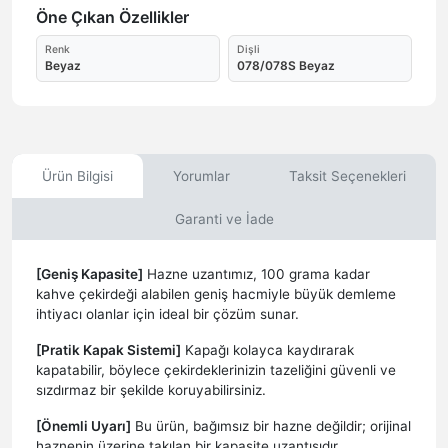
Öne Çıkan Özellikler
Renk
Dişli
Beyaz
078/078S Beyaz
Ürün Bilgisi
Yorumlar
Taksit Seçenekleri
Garanti ve İade
[Geniş Kapasite]
Hazne uzantımız, 100 grama kadar
kahve çekirdeği alabilen geniş hacmiyle büyük demleme
ihtiyacı olanlar için ideal bir çözüm sunar.
[Pratik Kapak Sistemi]
Kapağı kolayca kaydırarak
kapatabilir, böylece çekirdeklerinizin tazeliğini güvenli ve
sızdırmaz bir şekilde koruyabilirsiniz.
[Önemli Uyarı]
Bu ürün, bağımsız bir hazne değildir; orijinal
haznenin üzerine takılan bir kapasite uzantısıdır.