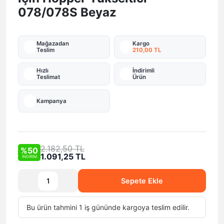
078/078S Beyaz
Mağazadan
Kargo
Teslim
210,00 TL
Hızlı
İndirimli
Teslimat
Ürün
Kampanya
2.182,50 TL
%50
1.091,25 TL
İNDİRİM
Sepete Ekle
Bu ürün tahmini 1 iş gününde kargoya teslim edilir.