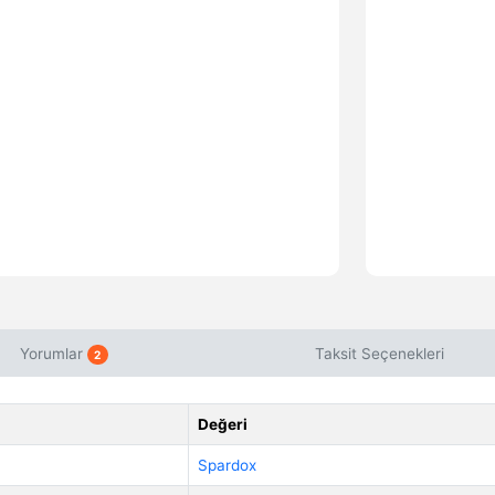
Yorumlar
Taksit Seçenekleri
2
Değeri
Spardox