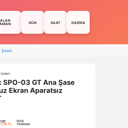
KALAN
GÜN
SAAT
DAKIKA
AMAN
e Şase)
ünleri
x SPO-03 GT Ana Şase
uz Ekran Aparatsız
T
rgo
Hızlı
7,25 TL
Teslimat