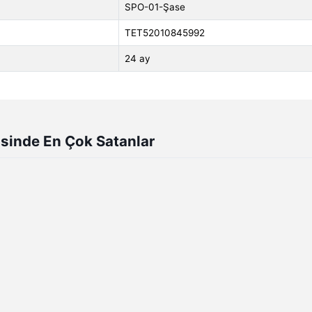
SPO-01-Şase
TET52010845992
24 ay
isinde En Çok Satanlar