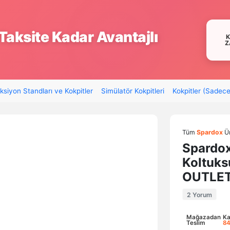
Taksite Kadar Avantajlı
Z
ksiyon Standları ve Kokpitler
Simülatör Kokpitleri
Kokpitler (Sadec
Tüm
Spardox
Ür
Spardo
Koltuks
OUTLE
2 Yorum
Mağazadan
Ka
Teslim
84