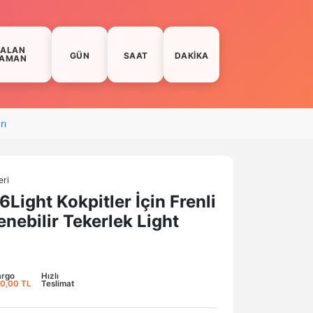
KALAN
GÜN
SAAT
DAKIKA
AMAN
rı
eri
Light Kokpitler İçin Frenli
tlenebilir Tekerlek Light
argo
Hızlı
0,00 TL
Teslimat