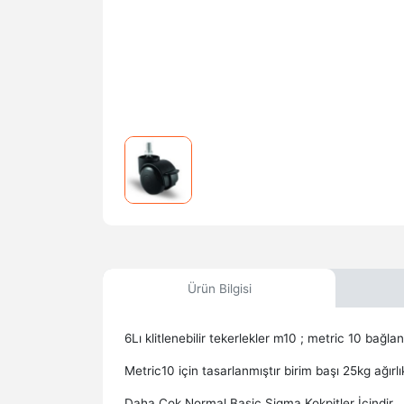
Ürün Bilgisi
6Lı klitlenebilir tekerlekler m10 ; metric 10 bağl
Metric10 için tasarlanmıştır birim başı 25kg ağırlık
Daha Çok Normal Basic Sigma Kokpitler İçindir.