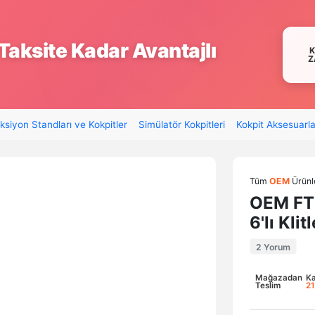
Taksite Kadar Avantajlı
Z
ksiyon Standları ve Kokpitler
Simülatör Kokpitleri
Kokpit Aksesuarla
Tüm
OEM
Ürünl
OEM FT6
6'lı Kli
2 Yorum
Mağazadan
K
Teslim
21