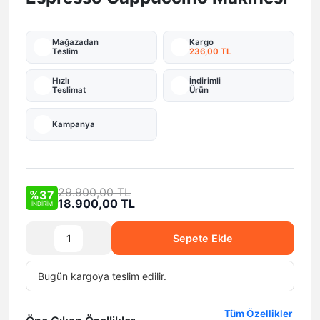
Mağazadan
Kargo
Teslim
236,00 TL
Hızlı
İndirimli
Teslimat
Ürün
Kampanya
29.900,00 TL
%37
18.900,00 TL
İNDİRİM
Sepete Ekle
Bugün
kargoya teslim edilir.
Tüm Özellikler