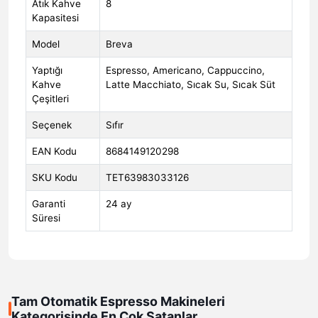
Atık Kahve
8
Kapasitesi
Model
Breva
Yaptığı
Espresso, Americano, Cappuccino,
Kahve
Latte Macchiato, Sıcak Su, Sıcak Süt
Çeşitleri
Seçenek
Sıfır
EAN Kodu
8684149120298
SKU Kodu
TET63983033126
Garanti
24 ay
Süresi
Tam Otomatik Espresso Makineleri
Kategorisinde En Çok Satanlar