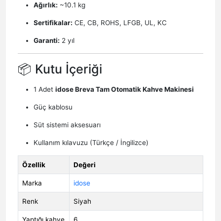
Ağırlık:
~10.1 kg
Sertifikalar:
CE, CB, ROHS, LFGB, UL, KC
Garanti:
2 yıl
📦 Kutu İçeriği
1 Adet
idose Breva Tam Otomatik Kahve Makinesi
Güç kablosu
Süt sistemi aksesuarı
Kullanım kılavuzu (Türkçe / İngilizce)
Özellik
Değeri
Marka
idose
Renk
Siyah
Yaptığı kahve
6