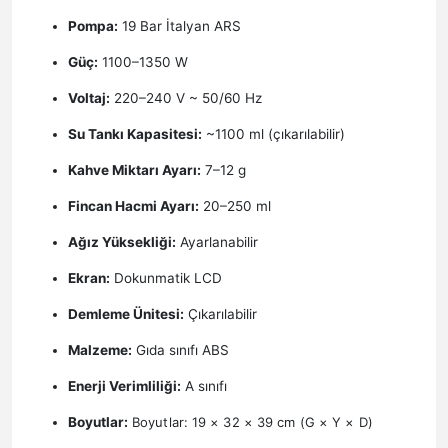
Pompa:
19 Bar İtalyan ARS
Güç:
1100–1350 W
Voltaj:
220–240 V ~ 50/60 Hz
Su Tankı Kapasitesi:
~1100 ml (çıkarılabilir)
Kahve Miktarı Ayarı:
7–12 g
Fincan Hacmi Ayarı:
20–250 ml
Ağız Yüksekliği:
Ayarlanabilir
Ekran:
Dokunmatik LCD
Demleme Ünitesi:
Çıkarılabilir
Malzeme:
Gıda sınıfı ABS
Enerji Verimliliği:
A sınıfı
Boyutlar:
Boyutlar: 19 × 32 × 39 cm (G × Y × D)