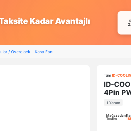
Taksite Kadar Avantajlı
Z
ular / Overclock
Kasa Fanı
Tüm
ID-COOLI
ID-COO
4Pin P
1 Yorum
Mağazadan
Ka
Teslim
18