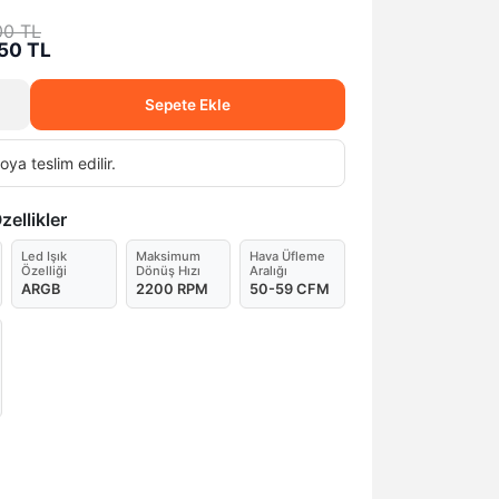
00 TL
50 TL
Sepete Ekle
oya teslim edilir.
ellikler
Led Işık
Maksimum
Hava Üfleme
Özelliği
Dönüş Hızı
Aralığı
ARGB
2200 RPM
50-59 CFM