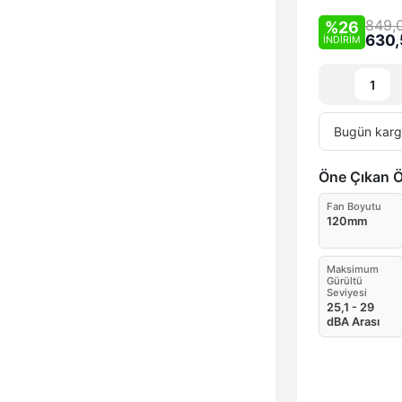
849,
%26
630,
İNDİRİM
Bugün
karg
Öne Çıkan Öz
Fan Boyutu
120mm
Maksimum
Gürültü
Seviyesi
25,1 - 29
dBA Arası