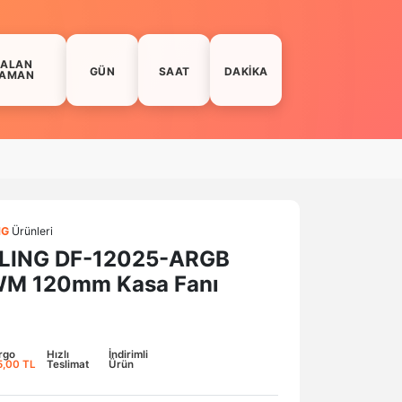
KALAN
GÜN
SAAT
DAKIKA
AMAN
NG
Ürünleri
LING DF-12025-ARGB
WM 120mm Kasa Fanı
rgo
Hızlı
İndirimli
5,00 TL
Teslimat
Ürün