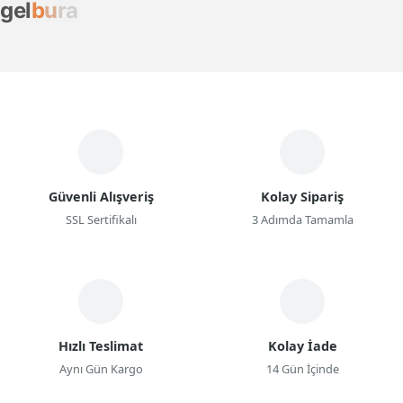
g
e
l
b
u
r
a
Güvenli Alışveriş
Kolay Sipariş
SSL Sertifikalı
3 Adımda Tamamla
Hızlı Teslimat
Kolay İade
Aynı Gün Kargo
14 Gün İçinde