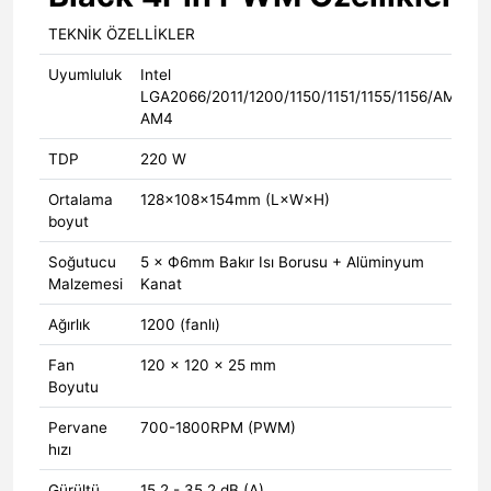
TEKNİK ÖZELLİKLER
Uyumluluk
Intel
LGA2066/2011/1200/1150/1151/1155/1156/AMD
AM4
TDP
220 W
Ortalama
128x108x154mm (L×W×H)
boyut
Soğutucu
5 × Ф6mm Bakır Isı Borusu + Alüminyum
Malzemesi
Kanat
Ağırlık
1200 (fanlı)
Fan
120 × 120 × 25 mm
Boyutu
Pervane
700-1800RPM (PWM)
hızı
Gürültü,
15,2 - 35,2 dB (A)