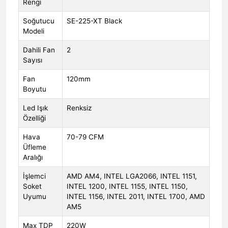
Rengi
Soğutucu
SE-225-XT Black
Modeli
Dahili Fan
2
Sayısı
Fan
120mm
Boyutu
Led Işık
Renksiz
Özelliği
Hava
70-79 CFM
Üfleme
Aralığı
İşlemci
AMD AM4, INTEL LGA2066, INTEL 1151,
Soket
INTEL 1200, INTEL 1155, INTEL 1150,
Uyumu
INTEL 1156, INTEL 2011, INTEL 1700, AMD
AM5
Max TDP
220W