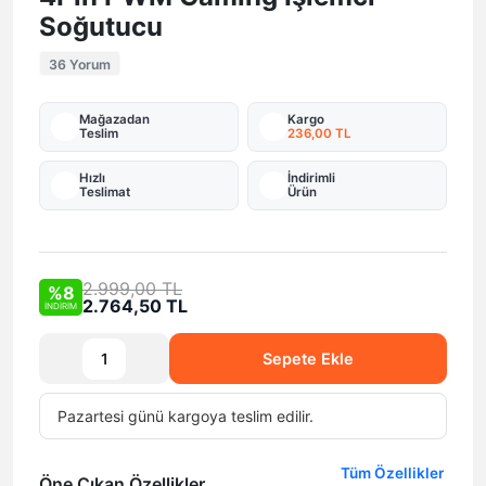
Soğutucu
36 Yorum
Mağazadan
Kargo
Teslim
236,00 TL
Hızlı
İndirimli
Teslimat
Ürün
2.999,00 TL
%8
2.764,50 TL
İNDİRİM
Sepete Ekle
Pazartesi
günü
kargoya teslim edilir.
Tüm Özellikler
Öne Çıkan Özellikler