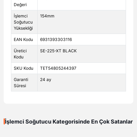
Değeri
İşlemci
154mm
Soğutucu
Yüksekliği
EAN Kodu
6931393303116
Üretici
SE-225-XT BLACK
Kodu
SKU Kodu
TET54805244397
Garanti
24 ay
Süresi
İşlemci Soğutucu Kategorisinde En Çok Satanlar