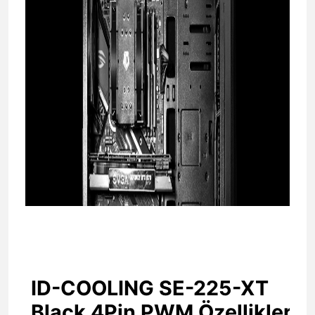
ID-COOLING SE-225-XT
Black 4Pin PWM Özellikler