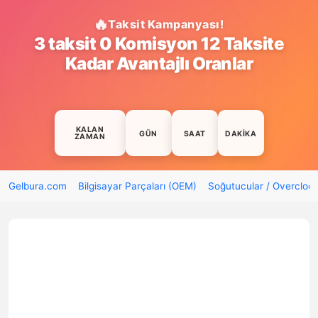
Taksit Kampanyası!
3 taksit 0 Komisyon 12 Taksite
Kadar Avantajlı Oranlar
KALAN
GÜN
SAAT
DAKIKA
ZAMAN
Gelbura.com
Bilgisayar Parçaları (OEM)
Soğutucular / Overcloc