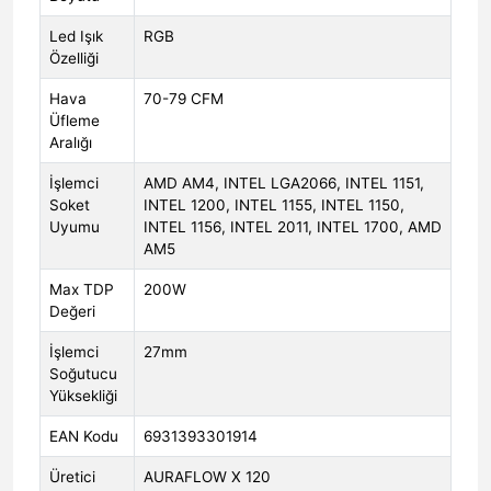
Led Işık
RGB
Özelliği
Hava
70-79 CFM
Üfleme
Aralığı
İşlemci
AMD AM4, INTEL LGA2066, INTEL 1151,
Soket
INTEL 1200, INTEL 1155, INTEL 1150,
Uyumu
INTEL 1156, INTEL 2011, INTEL 1700, AMD
AM5
Max TDP
200W
Değeri
İşlemci
27mm
Soğutucu
Yüksekliği
EAN Kodu
6931393301914
Üretici
AURAFLOW X 120