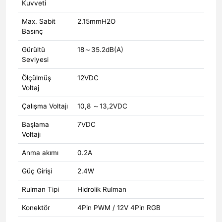
Kuvveti
Max. Sabit
2.15mmH2O
Basınç
Gürültü
18～35.2dB(A)
Seviyesi
Ölçülmüş
12VDC
Voltaj
Çalışma Voltajı
10,8 ～13,2VDC
Başlama
7VDC
Voltajı
Anma akımı
0.2A
Güç Girişi
2.4W
Rulman Tipi
Hidrolik Rulman
Konektör
4Pin PWM / 12V 4Pin RGB