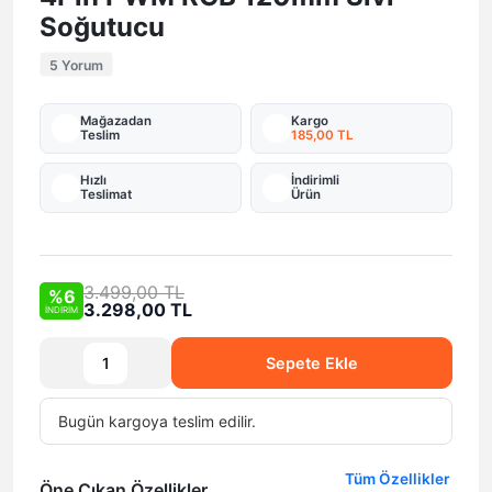
Soğutucu
5 Yorum
Mağazadan
Kargo
Teslim
185,00 TL
Hızlı
İndirimli
Teslimat
Ürün
3.499,00 TL
%6
3.298,00 TL
İNDİRİM
Sepete Ekle
Bugün
kargoya teslim edilir.
Tüm Özellikler
Öne Çıkan Özellikler