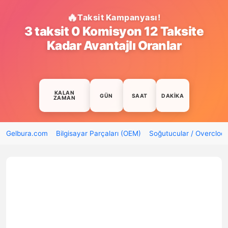
Taksit Kampanyası!
3 taksit 0 Komisyon 12 Taksite
Kadar Avantajlı Oranlar
KALAN
GÜN
SAAT
DAKIKA
ZAMAN
Gelbura.com
Bilgisayar Parçaları (OEM)
Soğutucular / Overcloc