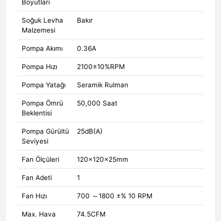
Boyutları
Soğuk Levha
Bakır
Malzemesi
Pompa Akımı
0.36A
Pompa Hızı
2100±10%RPM
Pompa Yatağı
Seramik Rulman
Pompa Ömrü
50,000 Saat
Beklentisi
Pompa Gürültü
25dB(A)
Seviyesi
Fan Ölçüleri
120×120×25mm
Fan Adeti
1
Fan Hızı
700 ～1800 ±% 10 RPM
Max. Hava
74.5CFM